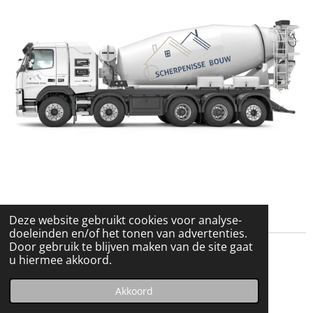
Deze website gebruikt cookies voor analyse-
doeleinden en/of het tonen van advertenties.
Door gebruik te blijven maken van de site gaat
u hiermee akkoord.
F
L
W
I
a
i
h
n
© 2022 - 2026 scherpenissebouw.nl
Akkoord
c
n
a
s